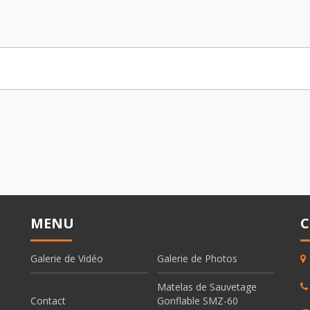
MENU
C
Galerie de Vidéo
Galerie de Photos
Matelas de Sauvetage
Contact
Gonflable SMZ-60