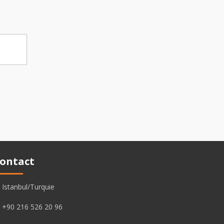
ontact
Istanbul/Turquie
+90 216 526 20 96