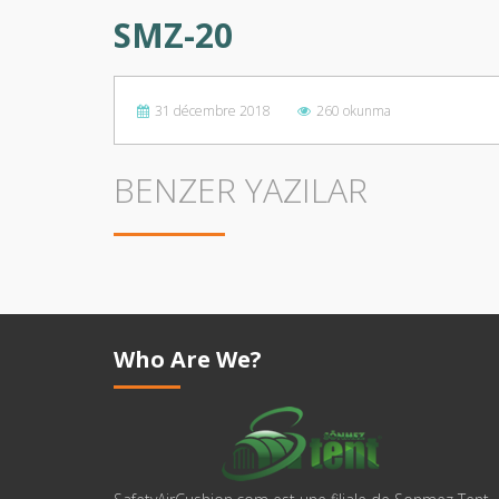
SMZ-20
31 décembre 2018
260 okunma
BENZER YAZILAR
Who Are We?