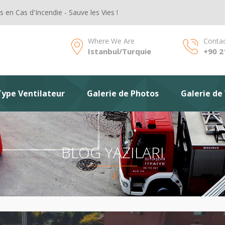
en Cas d'Incendie - Sauve les Vies !
Where We Are
Contac
Istanbul/Turquie
+90 2
Type Ventilateur
Galerie de Photos
Galerie de
BLOG YAZILARI